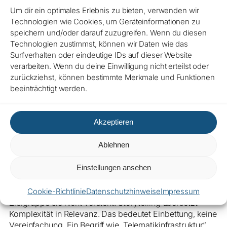
betroffen? Was ist das Problem?) und zeigen dann einen
Um dir ein optimales Erlebnis zu bieten, verwenden wir
Weg oder eine Entscheidung (Was wurde getan?
Technologien wie Cookies, um Geräteinformationen zu
Warum?). Schließlich enden sie mit einem Ergebnis und
speichern und/oder darauf zuzugreifen. Wenn du diesen
seiner Bedeutung (Was hat sich verändert und für wen?).
Technologien zustimmst, können wir Daten wie das
Diese Drei-Phasen-Logik ist keine kreative Erfindung,
Surfverhalten oder eindeutige IDs auf dieser Website
sondern eine Grundstruktur, die sich in der
verarbeiten. Wenn du deine Einwilligung nicht erteilst oder
Kommunikationsforschung bewährt hat – unter anderem
zurückziehst, können bestimmte Merkmale und Funktionen
in einer Analyse von 273 Online-Patientennarrativen im
beeinträchtigt werden.
Journal of Medical Internet Research (
JMIR, 2025
).
Ohne diese Struktur bleibt eine Geschichte eine
Akzeptieren
Anekdote. Mit ihr wird aus einem Anwenderbericht eine
Case Study, aus einer Pressemitteilung ein Argument,
Ablehnen
aus einem Datenpunkt eine Erkenntnis.
Einstellungen ansehen
4. Kontext vor Komplexität
Cookie-Richtlinie
Datenschutzhinweise
Impressum
Fachsprache ist kein Qualitätsmerkmal, wenn die
Zielgruppe sie nicht versteht. Storytelling übersetzt
Komplexität in Relevanz. Das bedeutet Einbettung, keine
Vereinfachung. Ein Begriff wie „Telematikinfrastruktur“