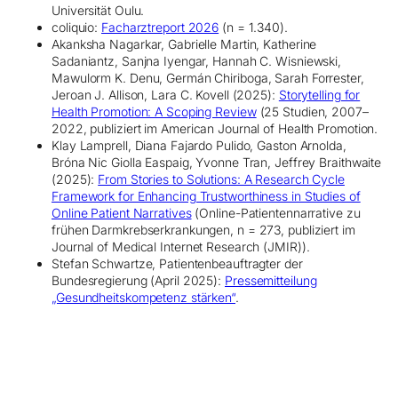
Universität Oulu.
coliquio:
Facharztreport 2026
(n = 1.340).
Akanksha Nagarkar, Gabrielle Martin, Katherine
Sadaniantz, Sanjna Iyengar, Hannah C. Wisniewski,
Mawulorm K. Denu, Germán Chiriboga, Sarah Forrester,
Jeroan J. Allison, Lara C. Kovell (2025):
Storytelling for
Health Promotion: A Scoping Review
(25 Studien, 2007–
2022, publiziert im American Journal of Health Promotion.
Klay Lamprell, Diana Fajardo Pulido, Gaston Arnolda,
Bróna Nic Giolla Easpaig, Yvonne Tran, Jeffrey Braithwaite
(2025):
From Stories to Solutions: A Research Cycle
Framework for Enhancing Trustworthiness in Studies of
Online Patient Narratives
(Online-Patientennarrative zu
frühen Darmkrebserkrankungen, n = 273, publiziert im
Journal of Medical Internet Research (JMIR)).
Stefan Schwartze, Patientenbeauftragter der
Bundesregierung (April 2025):
Pressemitteilung
„Gesundheitskompetenz stärken“
.