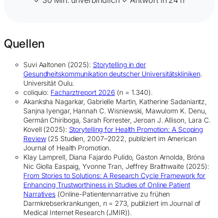
Quellen
Suvi Aaltonen (2025):
Storytelling in der
Gesundheitskommunikation deutscher Universitätskliniken
.
Universität Oulu.
coliquio:
Facharztreport 2026
(n = 1.340).
Akanksha Nagarkar, Gabrielle Martin, Katherine Sadaniantz,
Sanjna Iyengar, Hannah C. Wisniewski, Mawulorm K. Denu,
Germán Chiriboga, Sarah Forrester, Jeroan J. Allison, Lara C.
Kovell (2025):
Storytelling for Health Promotion: A Scoping
Review
(25 Studien, 2007–2022, publiziert im American
Journal of Health Promotion.
Klay Lamprell, Diana Fajardo Pulido, Gaston Arnolda, Bróna
Nic Giolla Easpaig, Yvonne Tran, Jeffrey Braithwaite (2025):
From Stories to Solutions: A Research Cycle Framework for
Enhancing Trustworthiness in Studies of Online Patient
Narratives
(Online-Patientennarrative zu frühen
Darmkrebserkrankungen, n = 273, publiziert im Journal of
Medical Internet Research (JMIR)).