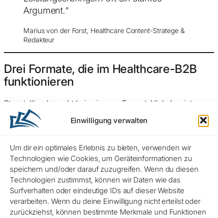
Argument.“
Marius von der Forst, Healthcare Content-Stratege &
Redakteur
Drei Formate, die im Healthcare-B2B
funktionieren
Storytelling braucht kein eigenes Format. Viel eher ist
Storytelling eine Erzähllogik, die sich in bestehende
Einwilligung verwalten
Formate einbauen lässt. Drei davon funktionieren im
Healthcare-B2B besonders zuverlässig.
Um dir ein optimales Erlebnis zu bieten, verwenden wir
Technologien wie Cookies, um Geräteinformationen zu
Case Study (Anwenderbericht) als Story
speichern und/oder darauf zuzugreifen. Wenn du diesen
Technologien zustimmst, können wir Daten wie das
Surfverhalten oder eindeutige IDs auf dieser Website
Die klassische Case Study (oder auch Anwenderbericht)
verarbeiten. Wenn du deine Einwilligung nicht erteilst oder
lautet: „Kunde X hat Produkt Y eingesetzt, mit Ergebnis Z.“
zurückziehst, können bestimmte Merkmale und Funktionen
Eine Geschichte fragt: Was war das Ausgangsproblem?